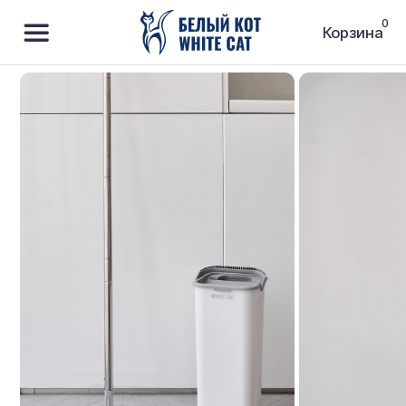
0
Корзина
Швабра с ведром для