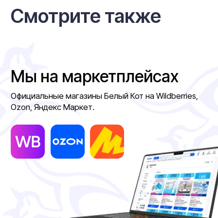
О нас
Контакты
Возврат
Гарантии
info@white-cat.ru
г. Москва, Кронштадский
бульвар д. 17, кор. 1
Политика конфиденциальности
Договор оферты
Разработка
ИП Семенов Николай Алексеевич