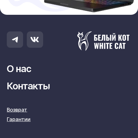
ИНН: 773384709023
ОГРНИП: 320774600123101 от 05.03.2020
*КОМПАНИЯ META PLATFORMS INC., ВЛАДЕЮЩАЯ
СОЦИАЛЬНЫМИ СЕТЯМИ FACEBOOK И INSTAGRAM, ПО
РЕШЕНИЮ СУДА ОТ 21.03.2022 ПРИЗНАНА ЭКСТРЕМИСТСКОЙ
ОРГАНИЗАЦИЕЙ, ЕЁ ДЕЯТЕЛЬНОСТЬ НА ТЕРРИТОРИИ РОССИИ
ЗАПРЕЩЕНА