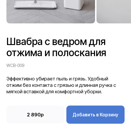
отжима и полоскания
WCB-009
Эффективно убирает пыль и грязь. Удобный
отжим без контакта с грязью и длинная ручка с
мягкой вставкой для комфортной уборки.
2 890р
Добавить в Корзину
Насадок в
1
комплекте:
Материал:
Металл, пластик, микрофибра,
карбон.
Цвет:
Белый
Объем ведра:
6л
9л
Габариты
Длина ручки:
154 см
Длина платформы:
33 см
Ширина платформы:
12 см