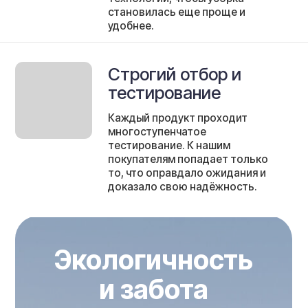
Забота о природе
Мы осознанно выбираем материалы и
технологии, которые помогают
сохранять окружающую среду.
Чистота должна быть экологичной.
03
Помощь тем, кто
нуждается
С каждой покупки часть средств
направляется в
благотворительные фонды.
Мы
поддерживаем животных и верим,
что добро возвращается.
Мы на маркетплейсах
Официальные магазины Белый Кот на Wildberries,
Ozon, Яндекс Маркет.