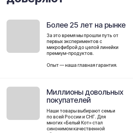
В ассортименте нет случайных
решений. Мы используем
только проверенные
материалы и технологии,
которые служат долго и
работают без компромиссов.
Инновации в каждом
продукте
Силиконовые ершики, швабры с
распылителем, новые форматы
насадок — мы всегда внедряем
самые современные
технологии, чтобы уборка
становилась еще проще и
удобнее.
Строгий отбор и
тестирование
Каждый продукт проходит
многоступенчатое
тестирование. К нашим
покупателям попадает только
то, что оправдало ожидания и