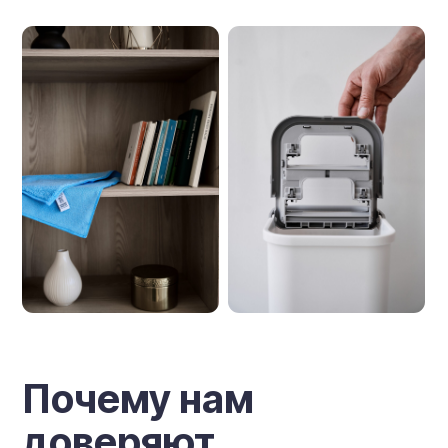
Почему нам
доверяют
Более 25 лет на рынке
За это время мы прошли путь от
первых экспериментов с
микрофиброй до целой линейки
премиум-продуктов.
Опыт — наша главная гарантия.
Миллионы довольных
покупателей
Наши товары выбирают семьи
по всей России и СНГ. Для
многих «Белый Кот» стал
синонимом качественной
уборки и доверия.
Премиум-качество