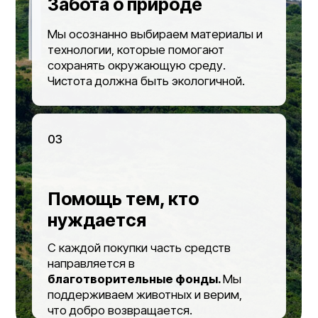
info@white-cat.ru
г. Москва, Кронштадский
бульвар д. 17, кор. 1
Политика конфиденциальности
Договор оферты
Разработка
ИП Семенов Николай Алексеевич
ИНН: 773384709023
ОГРНИП: 320774600123101 от 05.03.2020
*КОМПАНИЯ META PLATFORMS INC., ВЛАДЕЮЩАЯ
СОЦИАЛЬНЫМИ СЕТЯМИ FACEBOOK И INSTAGRAM, ПО
РЕШЕНИЮ СУДА ОТ 21.03.2022 ПРИЗНАНА ЭКСТРЕМИСТСКОЙ
ОРГАНИЗАЦИЕЙ, ЕЁ ДЕЯТЕЛЬНОСТЬ НА ТЕРРИТОРИИ РОССИИ
ЗАПРЕЩЕНА