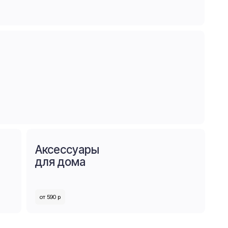
ессуары
 дома
0 р