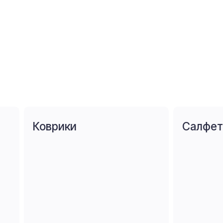
Коврики
Салфетки
от 1 990 р
от 790 р
Насадки
Губки