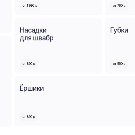
для швабр
от 890 р
от 590 р
Ёршики
Акс
для
от 890 р
от 59