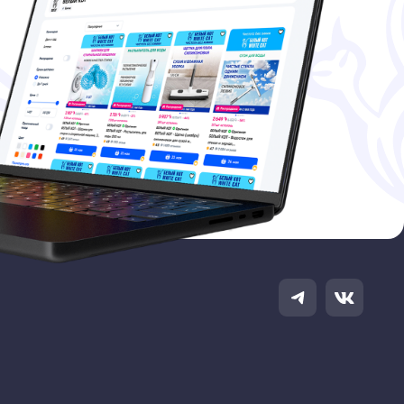
info@white-cat.ru
г. Москва, Кронштадский
бульвар д. 17, кор. 1
Разработка
ETA PLATFORMS INC., ВЛАДЕЮЩАЯ СОЦИАЛЬНЫМИ
OK И INSTAGRAM, ПО РЕШЕНИЮ СУДА ОТ 21.03.2022
СТРЕМИСТСКОЙ ОРГАНИЗАЦИЕЙ, ЕЁ ДЕЯТЕЛЬНОСТЬ
НА ТЕРРИТОРИИ РОССИИ ЗАПРЕЩЕНА