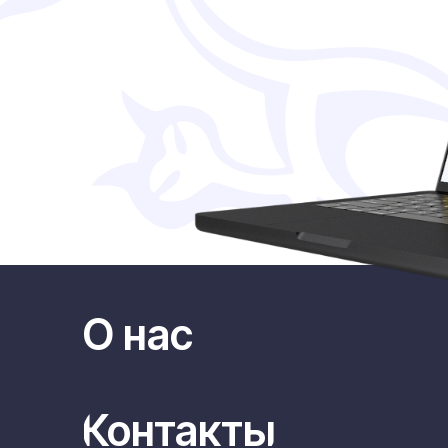
О нас
Контакты
Политика конфиденциальности
Договор оферты
ИП Семенов Николай Алексеевич
*КОМПАНИЯ M
СЕТЯМИ FACEBO
ИНН: 773384709023
ПРИЗНАНА ЭК
ОГРНИП: 320774600123101 от 05.03.2020